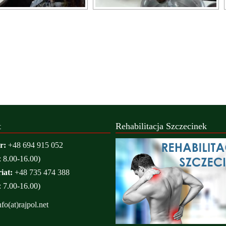
t
Rehabilitacja Szczecinek
r:
+48 694 915 052
: 8.00-16.00)
iat:
+48 735 474 388
: 7.00-16.00)
nfo(at)rajpol.net