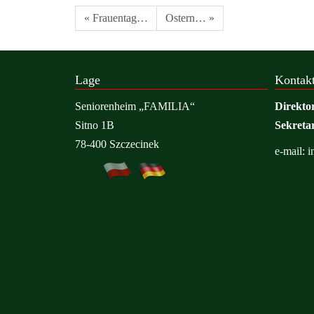
« Frauentag…
Ostern… »
Lage
Kontak
Seniorenheim „FAMILIA“
Direkto
Sitno 1B
Sekretar
78-400 Szczecinek
e-mail:
i