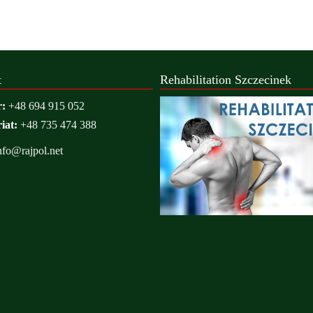
t
Rehabilitation Szczecinek
r:
+48 694 915 052
iat:
+48 735 474 388
nfo@rajpol.net