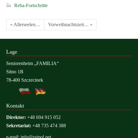
Reha-Fortschritte
captions
fullscre
« Allerseelen…
Vorweihnachtszeit… »
Lage
Seniorenheim „FAMILIA“
Sitno 1B
78-400 Szczecinek
Kontakt
Direktor:
+48 694 915 052
Sekretariat:
+48 735 474 388
e-mail:
info@rajpol.net