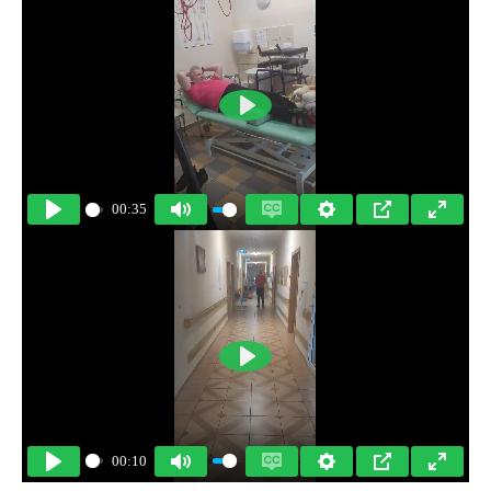
Play
00:35
Play
Mute
Enable
Settings
PIP
Enter
captions
fullscre
Play
00:10
Play
Mute
Enable
Settings
PIP
Enter