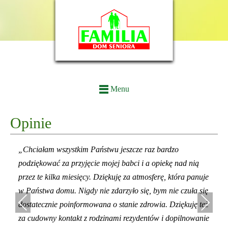
Menu
Opinie
„Chciałam wszystkim Państwu jeszcze raz bardzo
podziękować za przyjęcie mojej babci i a opiekę nad nią
przez te kilka miesięcy. Dziękuję za atmosferę, która panuje
w Państwa domu. Nigdy nie zdarzyło się, bym nie czuła się
Previous
Next
dostatecznie poinformowana o stanie zdrowia. Dziękuję też
za cudowny kontakt z rodzinami rezydentów i dopilnowanie