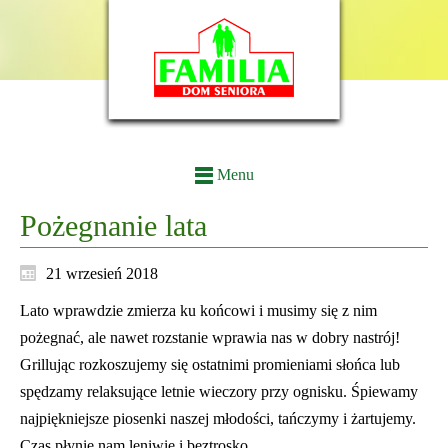
Menu
Pożegnanie lata
21 wrzesień 2018
Lato wprawdzie zmierza ku końcowi i musimy się z nim
pożegnać, ale nawet rozstanie wprawia nas w dobry nastrój!
Grillując rozkoszujemy się ostatnimi promieniami słońca lub
spędzamy relaksujące letnie wieczory przy ognisku. Śpiewamy
najpiękniejsze piosenki naszej młodości, tańczymy i żartujemy.
Czas płynie nam leniwie i beztrosko.