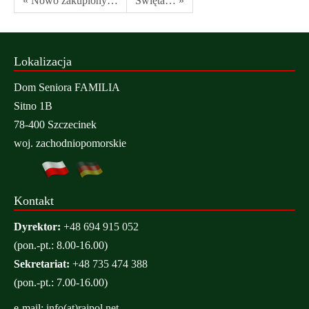
« Nowo zakupiony…
Święta… »
Lokalizacja
Dom Seniora FAMILIA
Sitno 1B
78-400 Szczecinek
woj. zachodniopomorskie
Kontakt
Dyrektor:
+48 694 915 052
(pon.-pt.: 8.00-16.00)
Sekretariat:
+48 735 474 388
(pon.-pt.: 7.00-16.00)
e-mail:
info(at)rajpol.net